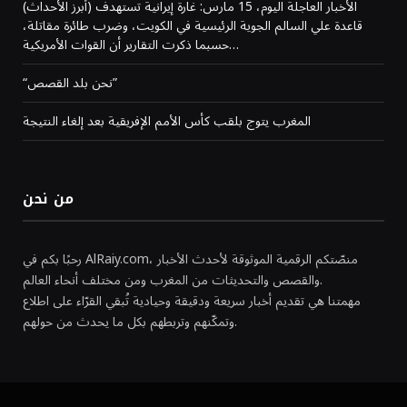
(أبرز الأحداث) الأخبار العاجلة اليوم، 15 مارس: غارة إيرانية تستهدف
قاعدة علي السالم الجوية الرئيسية في الكويت، وضرب طائرة مقاتلة،
حسبما ذكرت التقارير أن القوات الأمريكية…
“نحن بلد القصص”
المغرب يتوج بلقب كأس الأمم الإفريقية بعد إلغاء النتيجة
من نحن
رحبًا بكم في AlRaiy.com، منصّتكم الرقمية الموثوقة لأحدث الأخبار
والقصص والتحديثات من المغرب ومن مختلف أنحاء العالم.
مهمتنا هي تقديم أخبار سريعة ودقيقة وحيادية تُبقي القرّاء على اطلاع
وتمكّنهم وتربطهم بكل ما يحدث من حولهم.