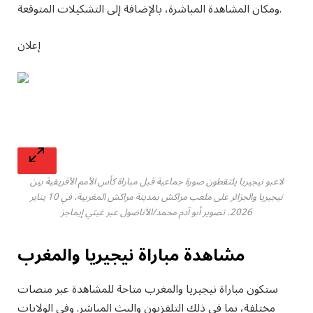
ومكان المشاهدة المباشرة، بالإضافة إلى التشكيلات المتوقعة.
إعلان
لاعبو نيجيريا يلتقطون صورة جماعية قبل مباراة كأس الأمم الأفريقية بين
نيجيريا والجزائر على ملعب مراكش بمدينة مراكش المغربية، في 10 يناير
2026. تصوير أبو آدم محمد/الأناضول عبر غيتي إيماجز
مشاهدة مباراة نيجيريا والمغرب
ستكون مباراة نيجيريا والمغرب متاحة للمشاهدة عبر منصات
مختلفة، بما في ذلك التلفزيون والبث المباشر. وفي الولايات