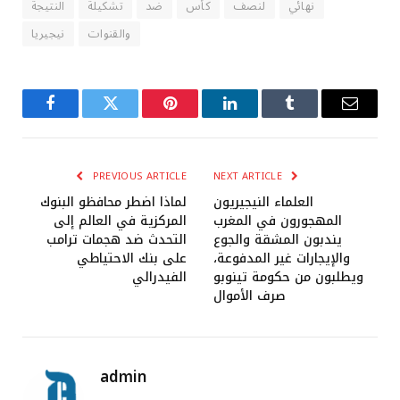
نهائي
لنصف
كأس
ضد
تشكيلة
النتيجة
والقنوات
نيجيريا
Facebook
Twitter
Pinterest
LinkedIn
Tumblr
Email
PREVIOUS ARTICLE
NEXT ARTICLE
العلماء النيجيريون
لماذا اضطر محافظو البنوك
المهجورون في المغرب
المركزية في العالم إلى
يندبون المشقة والجوع
التحدث ضد هجمات ترامب
والإيجارات غير المدفوعة،
على بنك الاحتياطي
ويطلبون من حكومة تينوبو
الفيدرالي
صرف الأموال
admin