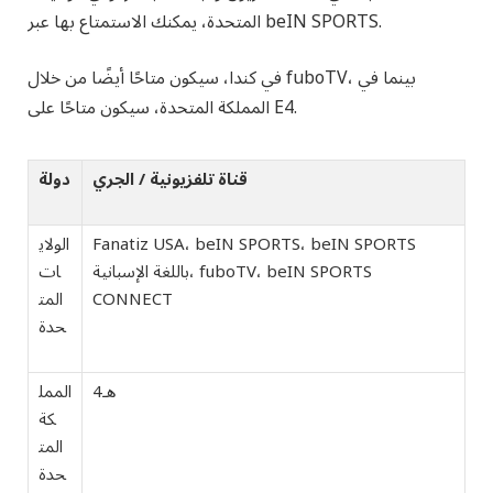
المتحدة، يمكنك الاستمتاع بها عبر beIN SPORTS.
في كندا، سيكون متاحًا أيضًا من خلال fuboTV، بينما في
المملكة المتحدة، سيكون متاحًا على E4.
قناة تلفزيونية / الجري
دولة
Fanatiz USA، beIN SPORTS، beIN SPORTS
الولاي
باللغة الإسبانية، fuboTV، beIN SPORTS
ات
CONNECT
المت
حدة
هـ4
الممل
كة
المت
حدة