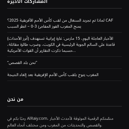
المشاركات الاخيرة
لماذا تم تجريد السنغال من لقب كأس الأمم الأفريقية 2025؟ CAF
يمنح المغرب الفوز المفاجئ 3-0 – انظر السبب
(أبرز الأحداث) الأخبار العاجلة اليوم، 15 مارس: غارة إيرانية تستهدف
قاعدة علي السالم الجوية الرئيسية في الكويت، وضرب طائرة مقاتلة،
حسبما ذكرت التقارير أن القوات الأمريكية…
“نحن بلد القصص”
المغرب يتوج بلقب كأس الأمم الإفريقية بعد إلغاء النتيجة
من نحن
رحبًا بكم في AlRaiy.com، منصّتكم الرقمية الموثوقة لأحدث الأخبار
والقصص والتحديثات من المغرب ومن مختلف أنحاء العالم.