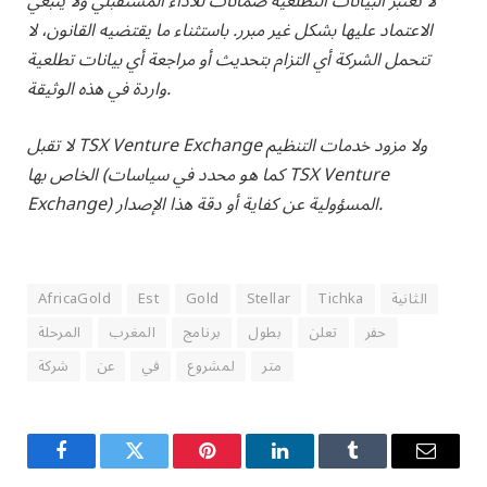
لا تعتبر البيانات التطلعية ضمانات للأداء المستقبلي ولا ينبغي
الاعتماد عليها بشكل غير مبرر. باستثناء ما يقتضيه القانون، لا
تتحمل الشركة أي التزام بتحديث أو مراجعة أي بيانات تطلعية
واردة في هذه الوثيقة.
لا تقبل TSX Venture Exchange ولا مزود خدمات التنظيم
الخاص بها (كما هو محدد في سياسات TSX Venture
Exchange) المسؤولية عن كفاية أو دقة هذا الإصدار.
الثانية
Tichka
Stellar
Gold
Est
AfricaGold
حفر
تعلن
بطول
برنامج
المغرب
المرحلة
متر
لمشروع
في
عن
شركة
Facebook
Twitter
Pinterest
LinkedIn
Tumblr
Email