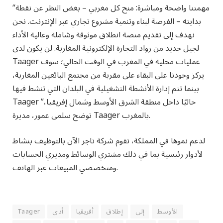
“مهمتنا واضحة ومباشرة: منح كل مغربي – بغض النظر عن نقطة
بدايته – الفرصة لبناء وتنمية مشروع تجاري عبر الإنترنت. نحن
نهدف إلى تقديم منصة انطلاق موثوقة وشاملة وعالية الأداء
لجيل جديد من رواد التجارة الإلكترونية المغاربة. لن يكون لدى
Taager عمليات محلية في المغرب في الوقت الحالي؛ سوف
يركز وجودنا على البقاء على مقربة من مجتمع البائعين المغاربة،
بينما تتم إدارة الأنشطة التشغيلية في البلدان التي تنشط فيها
Taager حاليًا داخل منطقة الشرق الأوسط وشمال إفريقيا،”
توضح سلمى عمور، مديرة Taager بالمغرب.
لدعم نموها في المملكة، تقوم شركة تاجر الآن بالتوظيف بنشاط
لأدوار رئيسية بما في ذلك مشتري الوسائط ومديري الحسابات
ومتخصصي المبيعات عبر الهاتف.
الأوسط
إلى
إطلاق
أفريقيا
أدى
Taager