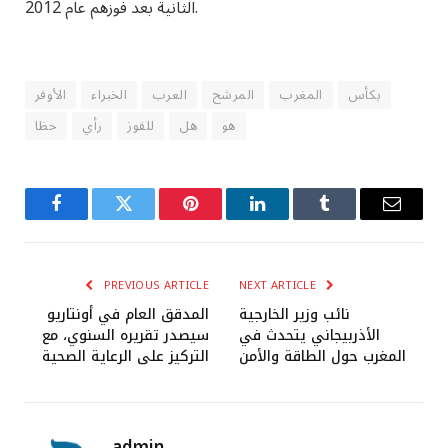
الثانية بعد فوزهم عام 2012.
بكأس
المغرب
المرشح
العرب
الخبراء
الأوفر
هو
هل
للفوز
رأي
حظا
Facebook
Twitter
Pinterest
LinkedIn
Tumblr
Email
PREVIOUS ARTICLE
NEXT ARTICLE
نائب وزير الخارجية
المدقق العام في أونتاريو
الأذربيجاني يتحدث في
سيصدر تقريره السنوي، مع
المغرب حول الطاقة والأمن
التركيز على الرعاية الصحية