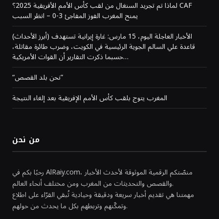
لماذا تم تجريد السنغال من لقب كأس الأمم الأفريقية 2025؟ CAF
يمنح المغرب الفوز المفاجئ 3-0 – انظر السبب
(أبرز الأحداث) الأخبار العاجلة اليوم، 15 مارس: غارة إيرانية تستهدف
قاعدة علي السالم الجوية الرئيسية في الكويت، وضرب طائرة مقاتلة،
حسبما ذكرت التقارير أن القوات الأمريكية…
“نحن بلد القصص”
المغرب يتوج بلقب كأس الأمم الإفريقية بعد إلغاء النتيجة
من نحن
رحبًا بكم في AlRaiy.com، منصّتكم الرقمية الموثوقة لأحدث الأخبار
والقصص والتحديثات من المغرب ومن مختلف أنحاء العالم.
مهمتنا هي تقديم أخبار سريعة ودقيقة وحيادية تُبقي القرّاء على اطلاع
وتمكّنهم وتربطهم بكل ما يحدث من حولهم.