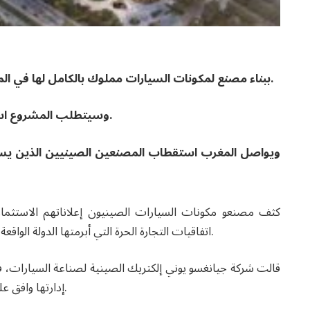
ستقوم شركة Jiangsu Yunyi Electric ببناء مصنع لمكونات السيارات مملوك بالكامل لها في المغرب.
وسيتطلب المشروع استثمارا بقيمة 66 مليون دولار، بحسب الشركة.
ويواصل المغرب استقطاب المصنعين الصينيين الذين يسعو
كثف مصنعو مكونات السيارات الصينيون إعلاناتهم الاستثما
اتفاقيات التجارة الحرة التي أبرمتها الدولة الواقعة في شمال إفريقيا مع الاتحاد الأوروبي والولايات المتحدة.
إدارتها وافق على بناء مصنع في المغرب باستثمار قدره 66 مليون دولار.