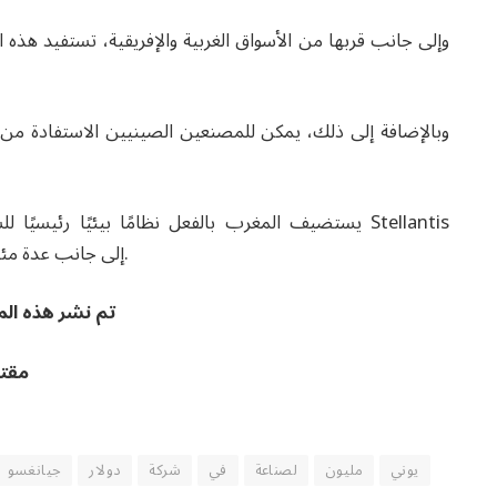
وإلى جانب قربها من الأسواق الغربية والإفريقية، تستفيد هذه ال
وبالإضافة إلى ذلك، يمكن للمصنعين الصينيين الاستفادة من ات
يستضيف المغرب بالفعل نظامًا بيئيًا رئيسيًا للسيا
وRenault، إلى جانب عدة مئات من موردي المعدات المحليين والأجانب.
تم نشر هذه المق
مقتب
يوني
مليون
لصناعة
في
شركة
دولار
جيانغسو