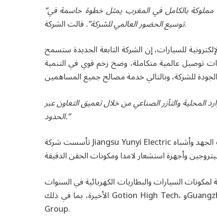
“وبعد المداولة، توصل مجلس الإدارة إلى أن إنشاء شركة فرعية مملوكة بالكامل في المغرب يمثل خطوة حاسمة في
قالت الشركة.
توسيع الحضور العالمي للشركة”.
لكترونية للسيارات، إن الشركة التابعة الجديدة ستسمح
قدرات توصيل عالمية متكاملة، وضخ زخم قوي في التنمية
ارد المحلية والتآزر الصناعي من خلال تعميق التعاون عبر
الحدود.”
تأسست شركة Jiangsu Yunyi Electric في سبتمبر 2022، وتنتج مقومات مولدات السيارات ومنظمات الجهد وأشباه
 لمكونات السيارات والبطاريات الكهربائية في السنوات
الأخيرة، بما في ذلك Gotion High Tech، وGuangzhou Tinci Materials Technology، وBTR New Material
Group.