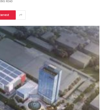
MINS READ
terest