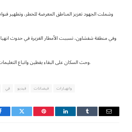
وشملت الجهود تعزيز المناطق المعرضة للخطر، وتطهير قنوات 
وفي منطقة شفشاون، تسببت الأمطار الغزيرة في حدوث انهيار
وحث السكان على البقاء يقظين واتباع التعليمات الرسمية مع استمرار التحذيرات بشأن الطقس القاسي.
وانهيارات
فيضانات
فيديو
في
Facebook
Twitter
Pinterest
LinkedIn
Tumblr
Email