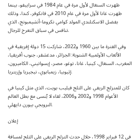
ظهرت السنغال لأول مرة في عام 1984 في سراييفو، بينما
ظهرت غانا لأول مرة في عام 2010 في فانكوفر، كندا، وذلك
بفضل الاسكتلندي المولد كوامي نكروما-أتشيمبونج، الذي
تنافس في سباق التعرج للرجال.
وفي الفترة ما بين 1960 و2022، شاركت 15 دولة إفريقية في
الألعاب الأولمبية الشتوية: الجزائر، مدغشقر، جنوب أفريقيا،
المغرب، السنغال، كينيا، غانا، توغو، مصر، إيسواتيني، الكاميرون،
إثيوبيا، زيمبابوي، نيجيريا وإريتريا.
كان للمتزلج الريفي على الثلج فيليب بويت، الذي مثل كينيا في
الأعوام 1998 و2002 و2006، لقاء لا يُنسى مع بطل العالم
النرويجي بيورن دايهلي.
إعلان
في 12 فبراير 1998، خلال حدث التزلج الريفي على الثلج لمسافة