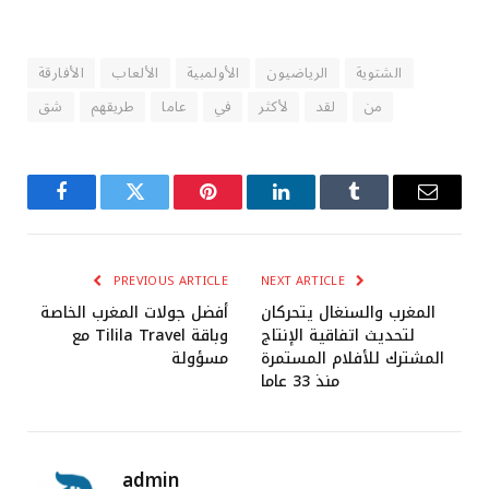
الشتوية
الرياضيون
الأولمبية
الألعاب
الأفارقة
من
لقد
لأكثر
في
عاما
طريقهم
شق
Facebook
Twitter
Pinterest
LinkedIn
Tumblr
Email
PREVIOUS ARTICLE
NEXT ARTICLE
المغرب والسنغال يتحركان
أفضل جولات المغرب الخاصة
لتحديث اتفاقية الإنتاج
مع Tilila Travel وباقة
المشترك للأفلام المستمرة
مسؤولة
منذ 33 عاما
admin