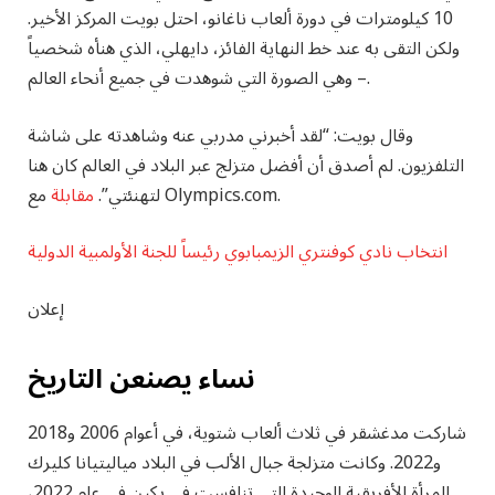
10 كيلومترات في دورة ألعاب ناغانو، احتل بويت المركز الأخير.
ولكن التقى به عند خط النهاية الفائز، دايهلي، الذي هنأه شخصياً
– وهي الصورة التي شوهدت في جميع أنحاء العالم.
وقال بويت: “لقد أخبرني مدربي عنه وشاهدته على شاشة
التلفزيون. لم أصدق أن أفضل متزلج عبر البلاد في العالم كان هنا
مع Olympics.com.
لتهنئتي”.
مقابلة
انتخاب نادي كوفنتري الزيمبابوي رئيساً للجنة الأولمبية الدولية
إعلان
نساء يصنعن التاريخ
شاركت مدغشقر في ثلاث ألعاب شتوية، في أعوام 2006 و2018
و2022. وكانت متزلجة جبال الألب في البلاد مياليتيانا كليرك
المرأة الأفريقية الوحيدة التي تنافست في بكين في عام 2022،