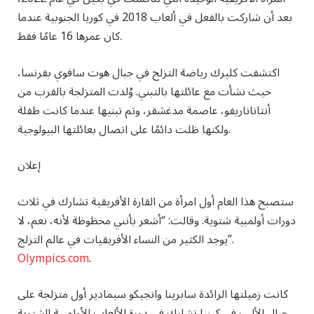
بعد أن شاركت بالفعل في ألعاب 2018 في كوريا الجنوبية عندما
كان عمرها 16 عامًا فقط.
اكتشفت كليرك رياضة التزلج في جبال هوت سافوي بفرنسا،
حيث نشأت مع عائلتها بالتبني. وُلدت المتزلجة بالقرب من
أنتاناناريفو، عاصمة مدغشقر، وتم تبنيها عندما كانت طفلة
ولكنها ظلت دائمًا على اتصال بعائلتها البيولوجية.
إعلان
ستصبح هذا العام أول امرأة من القارة الأفريقية تشارك في ثلاث
دورات أولمبية شتوية. وقالت: “أشعر بأنني محظوظة لأنه، نعم، لا
يوجد الكثير من النساء الأفريقيات في عالم التزلج”.
Olympics.com
.
كانت زميلتها الرائدة سابرينا وانجيكو سيمادير أول متزلجة على
جبال الألب في كينيا تشارك في دورة الألعاب الأولمبية الشتوية