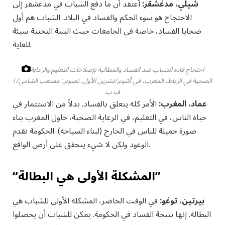
شيلي، مدغشقر:
أعتقد أن ما دفع الشباب في مدغشقر إلى
الاحتجاج هو سوء الحكم والفساد في البلاد. الشباب هم أول
ضحايا الفساد، خاصة في الجامعات حيث البنية التحتية سيئة
للغاية.
احتجاج قاده الشباب ضد الفساد والمطالبة بإصلاحات التعليم والرعاية
الصحية في الرباط، المغرب، في أكتوبر/تشرين الأول.
تصوير: مصعب الشامي/ ا
ف ب
عماد، المغرب:
الأمر كله يتعلق بالفساد. بدلاً من الاستثمار في
حياة الناس، في التعليم، في الرعاية الصحية، حاول المغرب بناء
صورة جميلة للناس في الخارج (لبناء السياحة). الحكومة تقدم
الوعود ولكن لا شيء يتحقق على أرض الواقع.
“المشكلة الأولى هي البطالة”
بيرتين، توغو:
في الوقت الحاضر، المشكلة الأولى للشباب هي
البطالة. إنها نتيجة الفساد في الحكومة. يمكن للشباب أن يحصلوا