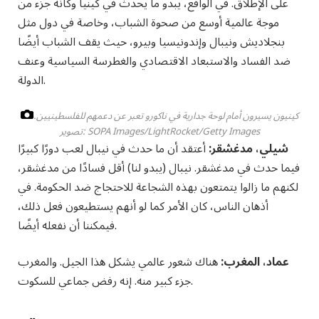
على الإطلاق. في الواقع، يبدو ما يحدث في كينيا وكأنه جزء من
موجة عالمية أوسع من صحوة الشباب، وخاصة في دول مثل
بنجلاديش ونيبال وإندونيسيا وبيرو، حيث يقف الشباب أيضًا
ضد الفساد والاستبعاد الاقتصادي والغطرسة السياسية وعنف
الدولة.
كينيون يسيرون أمام لوحة جدارية في ناكورو تعبر عن دعمهم للفلسطينيين.
تصوير: SOPA Images/LightRocket/Getty Images
شيلي، مدغشقر:
أعتقد أن ما حدث في نيبال لعب دورًا كبيرًا
فيما حدث في مدغشقر. نيبال (يبدو لنا) أقل فسادًا من مدغشقر،
لكنهم ما زالوا يتمتعون بهذه الشجاعة للاحتجاج ضد الحكومة. في
أذهان الناس، كان الأمر كما لو أنهم يستطيعون فعل ذلك،
فيمكننا أن نفعله أيضًا.
عماد، المغرب:
هناك شعور عالمي يشكل هذا الجيل. والمغرب
جزء كبير منه. إنه رفض جماعي للسكوت.