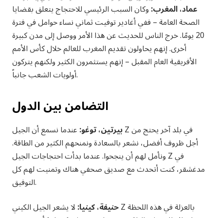
عماد، المغرب:
وكان السبب الرئيسي للاحتجاج يتعلق بقضايا
الصحة العامة – ففي أغادير توفيت ثماني نساء حوامل في فترة
20 يومًا. خرج الناس للحديث عن هذا الأمر ووصل إلى مدن كبيرة
أخرى. إنهم يحاولون تقديم المغرب للعالم خلال كأس الأمم
الأفريقية العام المقبل – إنهم يستثمرون الكثير ولكنهم يتركون
أولويات الشعب جانباً.
التضامن بين الدول
بيرتين، توغو:
عندما نسمع أن الجيل Z في بلد آخر يحتج من
أجل ظروف أفضل، نشعر بالسعادة ونمنحهم الكثير من الطاقة.
ونأمل لهم أن ينجحوا. عندما بدأت احتجاجات الجيل Z في
مدغشقر، كنت أتحدث مع صديق صحفي هناك وتمنيت لهم كل
التوفيق.
حنيفة، كينيا:
لا يشعر الجيل الكيني Z بالعزلة في هذه اللحظة