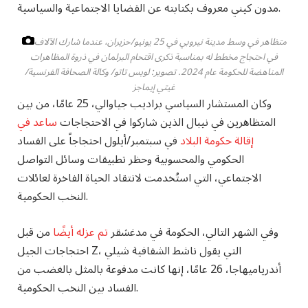
مدون كيني معروف بكتابته عن القضايا الاجتماعية والسياسية.
متظاهر في وسط مدينة نيروبي في 25 يونيو/حزيران، عندما شارك الآلاف
في احتجاج مخطط له بمناسبة ذكرى اقتحام البرلمان في ذروة المظاهرات
المناهضة للحكومة عام 2024.
تصوير: لويس تاتو/ وكالة الصحافة الفرنسية/
غيتي إيماجز
وكان المستشار السياسي براديب جياوالي، 25 عامًا، من بين
المتظاهرين في نيبال الذين شاركوا في الاحتجاجات
ساعد في
إقالة حكومة البلاد
في سبتمبر/أيلول احتجاجاً على الفساد
الحكومي والمحسوبية وحظر تطبيقات وسائل التواصل
الاجتماعي، التي استُخدمت لانتقاد الحياة الفاخرة لعائلات
النخب الحكومية.
وفي الشهر التالي، الحكومة في مدغشقر
تم عزله أيضًا
من قبل
احتجاجات الجيل Z، التي يقول ناشط الشفافية شيلي
أندرياميهاجا، 26 عامًا، إنها كانت مدفوعة بالمثل بالغضب من
الفساد بين النخب الحكومية.