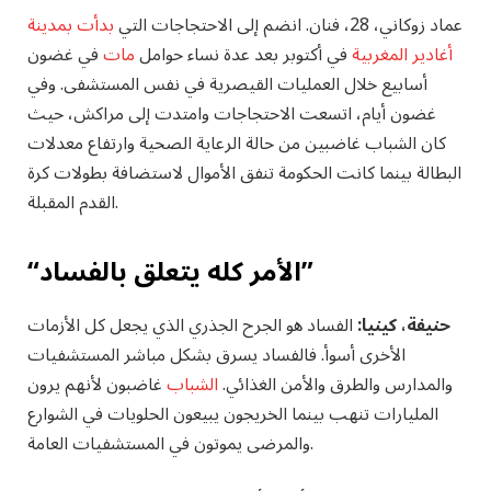
عماد زوكاني، 28، فنان.
انضم إلى الاحتجاجات التي
بدأت بمدينة
أغادير المغربية
في أكتوبر بعد عدة نساء حوامل
مات
في غضون
أسابيع خلال العمليات القيصرية في نفس المستشفى. وفي
غضون أيام، اتسعت الاحتجاجات وامتدت إلى مراكش، حيث
كان الشباب غاضبين من حالة الرعاية الصحية وارتفاع معدلات
البطالة بينما كانت الحكومة تنفق الأموال لاستضافة بطولات كرة
القدم المقبلة.
“الأمر كله يتعلق بالفساد”
حنيفة، كينيا:
الفساد هو الجرح الجذري الذي يجعل كل الأزمات
الأخرى أسوأ. فالفساد يسرق بشكل مباشر المستشفيات
والمدارس والطرق والأمن الغذائي.
الشباب
غاضبون لأنهم يرون
المليارات تنهب بينما الخريجون يبيعون الحلويات في الشوارع
والمرضى يموتون في المستشفيات العامة.