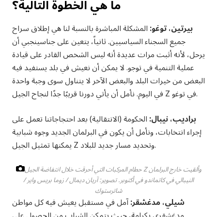
ما هي الخطوة التالية؟
بيرتين، توغو:
المشكلة المباشرة بالنسبة لنا هي إطلاق سراح
جميع السجناء السياسيين. ثانياً، يتعين على جناسينجبي أن
يرحل، لأنه أثبت مرات عديدة أنه ليس الشخص القادر على قيادة
عملية التنمية في توجو. لا يمكن أن نعيش في بلد يستفيد فيه
البعض من خيرات البلد والبعض الآخر لا يتناول سوى وجبة واحدة
في اليوم. نأمل أن يأتي دورنا قريبًا جدًا لنجاح الجيل Z في توغو.
براديب، نيبال:
الحكومة (الانتقالية) بعد احتجاجاتنا تعمل على
إجراء انتخابات، ونأمل أن يكون في البرلمان الجديد وجوه شبابية
يمكنها تمثيل الجيل Z وتحديد مسار جديد للبلاد.
حطام المركبات التي أحرقت خلال انتفاضة الجيل Z وألقيت خارج البرلمان
النيبالي في كاتماندو في أكتوبر.
تصوير: آريان ديمال / زوما بريس واير /
شاترستوك
شيلي، مدغشقر:
آمل في مستقبل يعيش فيه كل مواطن
مدغشقري بكرامة، حيث يتمكن الشباب من الحصول على