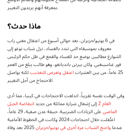
بمعرفة أنهم يريدون التغيير.
ماذا حدث؟
في 6 يونيو/حزيران، بعد حوالي أسبوع من اعتقال مغني راب
معروف بموسيقاه التي تندد بالفساد، نزل شباب توغو إلى
الشوارع مطالبين بوضع حد للفساد والقمع في ظل حكم الرئيس
فور غناسينغبي. وكان بيرتن بانديانغو، وهو طالب يبلغ من العمر
25 عاماً، من بين العشرات
اعتقل وتعرض للتعذيب
لكنه يواصل
الاحتجاج من أجل التغيير.
وفي الوقت نفسه تقريباً، اندلعت الاحتجاجات في كينيا، مما أدى
إلى إشعال شرارة مماثلة من جديد
انتفاضة الجيل Z العام
الماضي
على الزيادات الضريبية. حنيفة عدن صفية، 29 عاماً،
اعتُقلت خلال احتجاجات 2024 وكانت في الخطوط الأمامية
عندما
واحتج الشباب مرة أخرى في يونيو/حزيران
2025 بعد وفاة