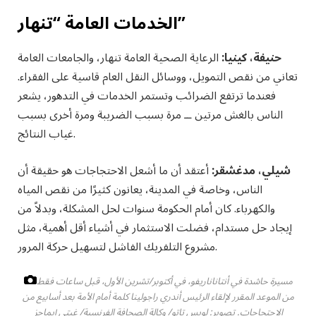
الخدمات العامة “تنهار”
حنيفة، كينيا:
الرعاية الصحية العامة تنهار، والجامعات العامة
تعاني من نقص التمويل، ووسائل النقل العام قاسية على الفقراء.
فعندما ترتفع الضرائب وتستمر الخدمات في التدهور، يشعر
الناس بالغش مرتين ــ مرة بسبب الضريبة ومرة ​​أخرى بسبب
غياب النتائج.
شيلي، مدغشقر:
أعتقد أن ما أشعل الاحتجاجات هو حقيقة أن
الناس، وخاصة في المدينة، يعانون كثيرًا من نقص المياه
والكهرباء. كان أمام الحكومة سنوات لحل المشكلة، وبدلاً من
إيجاد حل مستدام، فضلت الاستثمار في أشياء أقل أهمية، مثل
مشروع التلفريك الفاشل لتسهيل حركة المرور.
مسيرة حاشدة في أنتاناناريفو، في أكتوبر/تشرين الأول، قبل ساعات فقط
من الموعد المقرر لإلقاء الرئيس أندري راجولينا كلمة أمام الأمة بعد أسابيع من
الاحتجاجات.
تصوير: لويس تاتو/ وكالة الصحافة الفرنسية/ غيتي إيماجز