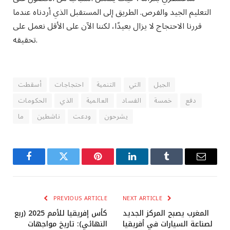
التعليم الجيد والفرص. الطريق إلى المستقبل الذي أردناه عندما
قررنا الاحتجاج لا يزال بعيدًا، لكننا الآن على الأقل نعمل على
تحقيقه.
الجيل
التي
التنمية
احتجاجات
أسقطت
دفع
خمسة
الفساد
العالمية
الذي
الحكومات
يشرحون
ودعت
ناشطين
ما
Facebook
Twitter
Pinterest
LinkedIn
Tumblr
Email
PREVIOUS ARTICLE
NEXT ARTICLE
المغرب يصبح المركز الجديد
كأس إفريقيا للأمم 2025 (ربع
لصناعة السيارات في أفريقيا
النهائي): تاريخ مواجهات