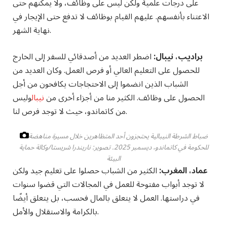
على درجات علمية ولكن ليس على وظائف، ولا يمكنهم حتى
الاعتناء بأنفسهم. عليهم القيام بوظائف لا تدفع حتى الإيجار في
نهاية الشهر.
براديب، نيبال:
اضطر العديد من أصدقائي للسفر إلى الخارج
للحصول على التعليم العالي أو فرص العمل. وكان العديد من
الشباب الذين انضموا إلى الاحتجاجات يكافحون من أجل
الحصول على وظائف. الكثير منا من أجزاء أخرى من
نيبال
وليس
من كاتماندو، حيث لا توجد فرص لنا.
ضباط الشرطة النيبالية يحتجزون أحد المتظاهرين خلال مسيرة مناهضة
للحكومة في كاتماندو، ديسمبر 2025.
تصوير: ناريندرا شريستا/وكالة حماية
البيئة
عماد، المغرب:
الكثير من الشباب حصلوا على تعليم جيد ولكن
لا توجد أبواب مفتوحة للعمل في المجالات التي قضوا سنوات
في دراستها. العمل لا يتعلق بالمال فحسب، بل يتعلق أيضًا
بالكرامة والاستقلال والأمل.