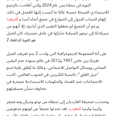
الثورة في بنجلاديش عام 2024 والتي أطاحت بالزعيم
الاستبدادي الشيخة حسينة غالبًا ما يُنسب إليها الفضل في ذلك.
إلهام الشباب للنزول إلى الشوارع في جميع أنحاء آسيا و
أفريقيا
.
ورغم أن الجميع لم يحققوا التغيير الذي أرادوه، إلا أنهم من
سريلانكا إلى تيمور الشرقية شاركوا في عامل مشترك: كان الجيل
Z هو القوة الدافعة.
يتم تعريف الجيل Z على أنه المجموعة الديموغرافية التي ولدت
تقريبًا بين عامي 1997 و2012 في عالم يسوده عدم اليقين
المناخي ووسائل التواصل الاجتماعي، وغالبًا ما يُطلق عليه اسم
“جيل القلق”؛ بالنسبة للكثيرين في الجنوب العالمي، كانت
الاحتجاجات ضد الفساد والحكومات الاستبدادية متجذرة في
مخاوف بشأن مستقبلهم.
وتحدثت صحيفة الغارديان إلى نشطاء من توغو ونيبال ومدغشقر
وكينيا وكينيا
المغرب
. لقد تحدثوا جميعاً عن كونهم مدفوعين
بالطاقة الجماعية والرغبة في السماح لحكوماتهم والعالم الأوسع