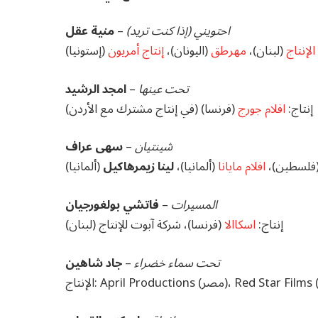
احتويني (إذا كنت تريد)
–
منية عقل
لإنتاج
(لبنان)،
مهرطق
(اليونان)،
إنتاج أمريون
(إستونيا)
تحت عينها
–
امجد الرشيد
إنتاج:
افلام جورج
(فرنسا) (في إنتاج مشترك مع الأردن)
شينتيان
–
سهى عراف
 (فلسطين)،
افلام مايانا
(ألمانيا)،
لينا زيمرهاكيل
(ألمانيا)
المسيرات
–
فاتشي بولغورجيان
إنتاج:
اسكاالا
(فرنسا)، شركة آبوت للإنتاج (لبنان)
تحت سماء خضراء
–
جاد شاهين