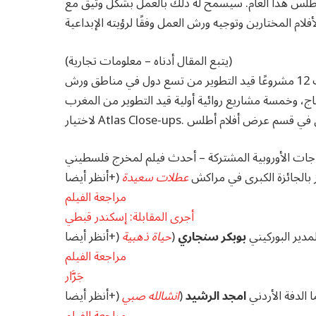
أطلس هذا العام. سيسمح له ذلك بالعمل بشكل وثيق مع
(يتبع المقال أدناه – معلومات تجارية)
وتضم ورش العمل لهذا العام ما مجموعه 28 مشروعا. هناك 12 مشروعًا قيد التطوير من تسع دول في مناطق ورش
تاج، وخمسة مشاريع روائية أولية قيد التطوير من المغرب
تاجات الأوروبية المشتركة – أحدث فيلم لمخرج فلسطيني
 بالجائزة الكبرى في مراكش
عطلات سعيدة
(
+
مراجعة الفيلم
أجرى المقابلة: إسكندر قبطي
لمدير البوركيني
بوبكر سنجاري
(
حياة ذهبية
(
+
مراجعة الفيلم
جَرَّار
ا الدفة الأردني
امجد الرشيد
(
انشالله صبي
(
+
مراجعة الفيلم