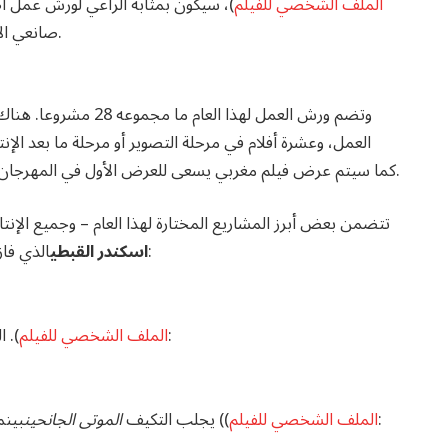
الملف الشخصي للفيلم
)
، سيكون بمثابة الراعي لورش عمل 
صانعي الأفلام المختارين وتوجيه ورش العمل وفقًا لرؤيته الإبداعية.
العمل، وعشرة أفلام في مرحلة التصوير أو مرحلة ما بعد الإن
لاختيار Atlas Close-ups. كما سيتم عرض فيلم مغربي يسعى للعرض الأول في المهرجان في قسم عرض أفلام أطلس.
تتضمن بعض أبرز المشاريع المختارة لهذا العام – وجميع الإن
أنظر أيضا:
اسكندر القبطي
الذي فاز
أنظر أيضا:
الملف الشخصي للفيلم
)
. ا
أنظر أيضا:
الملف الشخصي للفيلم
)
) يجلب التكيف
الموتى الجانحين
بينم