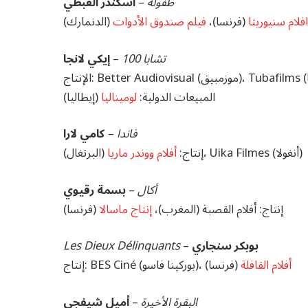
طفولة
–
اسكندر القبطي
افلام سنيوريتا
(فرنسا)،
فيلم صندوق الأدوات
(الدنمارك)
تشابا 100
–
إيكي لانجا
المبيعات الدولية:
لوميناليا
(إيطاليا)
فاندا
–
كامي لارا
(البرتغال)، Uika Filmes (أنغولا)
إنتاج:
أفلام ووندر ماريا
أكال
–
بسمة رقيوي
إنتاج: أفلام القصبة (المغرب)،
إنتاج ماسالا
(فرنسا)
بوبكر سنجاري
–
Les Dieux Délinquants
أفلام القافلة
(فرنسا)
إنتاج: BES Ciné (بوركينا فاسو)،
البقرة الأخيرة
–
أميل شيفجي