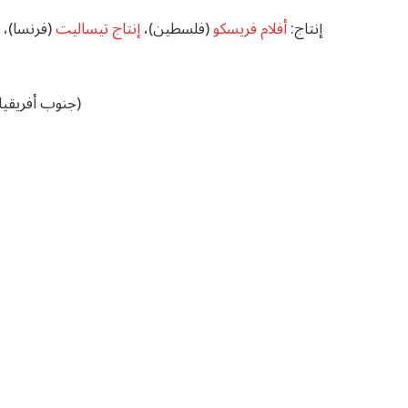
إنتاج:
أفلام فريسكو
(فلسطين)،
إنتاج تيساليت
(فرنسا)،
الإنتاج: Better Audiovisual (موزمبيق)، Tubafilms (جنوب أفريقيا)