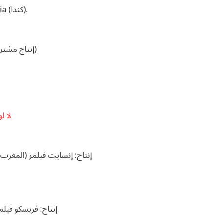
الإنتاج: Kijiweni Productions (تنزانيا)، Gobez Media (كندا).
الإنتاج: Les Films du Mirage (فرنسا) (إنتاج مشترك مع المغرب)
لا لو
إنتاج: إنسايت فيلمز (المغر
إنتاج: فريسكو فيلم