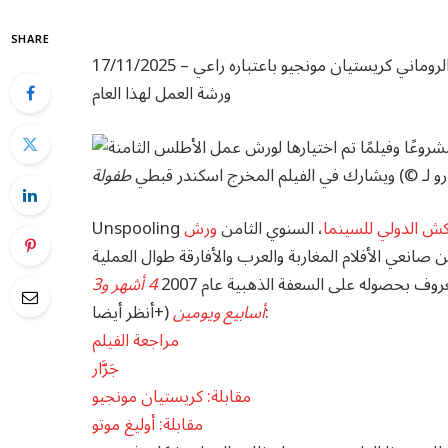
SHARE
– تمتد مبادرة الصناعة على مدى خمسة أيام، وتضم المخرج الروماني كريستيان مونجيو باعتباره راعي
17/11/2025
ورشة العمل لهذا العام
ويشارك في الفيلم المخرج اسكندر قبطي
طفولة
ش الدولي للسينما
، السنوي الثامن
ورش
انعي الأفلام المغاربة والعرب والأفارقة طوال العملية
روف بحصوله على السعفة الذهبية عام 2007
4 أشهر و3
أنظر أيضا:
أسابيع ويومين
(
+
مراجعة الفيلم
جَرَّار
مقابلة: كريستيان مونجيو
مقابلة: أوليغ موتو