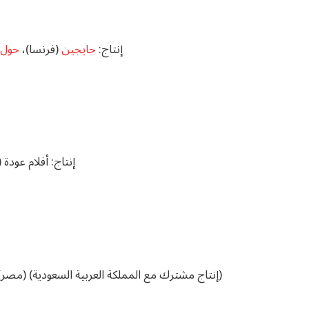
إنتاج:
جايجين
(فرنسا)،
حول ا
إنتاج: أفلام عودة
الإنتاج: April Productions (مصر)، Red Star Films (مصر) (إنتاج مشترك مع المملكة العربية السعودية)