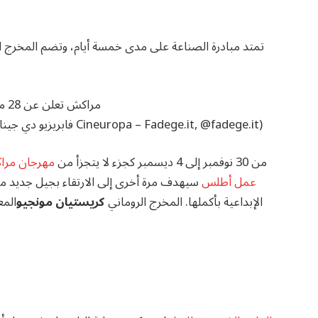
(© فابريزيو دي جينارو لـ Cineuropa – Fadege.it, @fadege.it)
Unspooling من 30 نوفمبر إلى 4 ديسمبر كجزء لا يتجزأ من
مهرجان مراك
عمل أطلس
سيهدف مرة أخرى إلى الارتقاء بجيل جديد من ص
الإبداعية بأكملها. المخرج الروماني
كريستيان مونجيو
المع