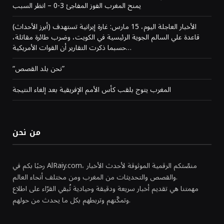
يمنح المغرب الفوز المفاجئ 3-0 – انظر السبب
(أبرز الأحداث) الأخبار العاجلة اليوم، 15 مارس: غارة إيرانية تستهدف
قاعدة علي السالم الجوية الرئيسية في الكويت، وضرب طائرة مقاتلة،
حسبما ذكرت التقارير أن القوات الأمريكية…
“نحن بلد القصص”
المغرب يتوج بلقب كأس الأمم الإفريقية بعد إلغاء النتيجة
من نحن
رحبًا بكم في AlRaiy.com، منصّتكم الرقمية الموثوقة لأحدث الأخبار
والقصص والتحديثات من المغرب ومن مختلف أنحاء العالم.
مهمتنا هي تقديم أخبار سريعة ودقيقة وحيادية تُبقي القرّاء على اطلاع
وتمكّنهم وتربطهم بكل ما يحدث من حولهم.