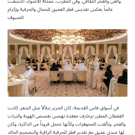
والفن والفخر الثقافي. وفي المغرب، مملكة الأضواء، اكتشفت
عالماً يعكس تقديس قطر العميق للجمال والحرفية وإكرام
الضيوف.
في أسواق فاس القديمة، كان الحرير يتلألأ مثل الشعر. كانت
القفطان المطرز بزخارف معقدة تهمس بقصص الهوية والتراث
والفخر. وتألقت المجوهرات وكأنها تحمل قروناً من الذاكرة، وكان
لها صدى عميق مع تقدير قطر للحرفية الراقية والتصميم الخالد.