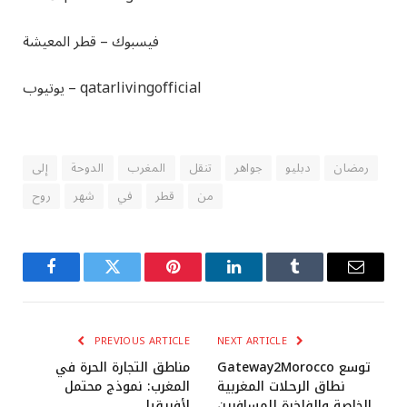
فيسبوك –
قطر المعيشة
qatarlivingofficial
يوتيوب –
رمضان
دبليو
جواهر
تنقل
المغرب
الدوحة
إلى
من
قطر
في
شهر
روح
Facebook
Twitter
Pinterest
LinkedIn
Tumblr
Email
PREVIOUS ARTICLE
NEXT ARTICLE
Gateway2Morocco توسع
مناطق التجارة الحرة في
نطاق الرحلات المغربية
المغرب: نموذج محتمل
الخاصة والفاخرة للمسافرين
لأفريقيا