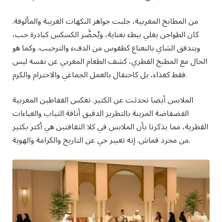
من المطابخ المغربية، جلبت جواهر النكهات الغريبة والمألوفة.
كان الطواجن يغلي ببطء بعناية، ويُحضَّر الكسكس كبادرة حب،
ويتدفق الشاي بالنعناع كطقوس من الدفء والترحيب. وكما هو
الحال مع المطبخ القطري، كشف الطعام المغربي عن نفسه ليس
فقط كغذاء، بل كاحتفال بالعمل الجماعي والاحترام والكرم.
الملابس أيضا تحدثت عن الكثير. تعكس القفاطين المغربية
الفضفاضة المزينة بالتطريز الدقيق أناقة الثياب والعباءات
القطرية، مما يذكرنا بأن الملابس في كلا الثقافتين هي أكثر بكثير
من مجرد قماش. إنه تعبير حي عن التاريخ والكرامة والهوية.