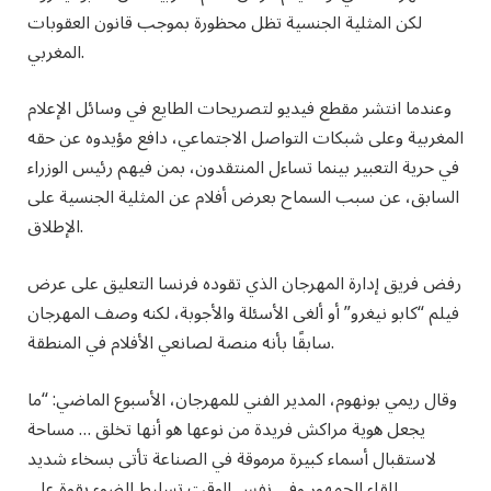
لكن المثلية الجنسية تظل محظورة بموجب قانون العقوبات
المغربي.
وعندما انتشر مقطع فيديو لتصريحات الطايع في وسائل الإعلام
المغربية وعلى شبكات التواصل الاجتماعي، دافع مؤيدوه عن حقه
في حرية التعبير بينما تساءل المنتقدون، بمن فيهم رئيس الوزراء
السابق، عن سبب السماح بعرض أفلام عن المثلية الجنسية على
الإطلاق.
رفض فريق إدارة المهرجان الذي تقوده فرنسا التعليق على عرض
فيلم “كابو نيغرو” أو ألغى الأسئلة والأجوبة، لكنه وصف المهرجان
سابقًا بأنه منصة لصانعي الأفلام في المنطقة.
وقال ريمي بونهوم، المدير الفني للمهرجان، الأسبوع الماضي: “ما
يجعل هوية مراكش فريدة من نوعها هو أنها تخلق … مساحة
لاستقبال أسماء كبيرة مرموقة في الصناعة تأتى بسخاء شديد
للقاء الجمهور وفي نفس الوقت تسليط الضوء بقوة على