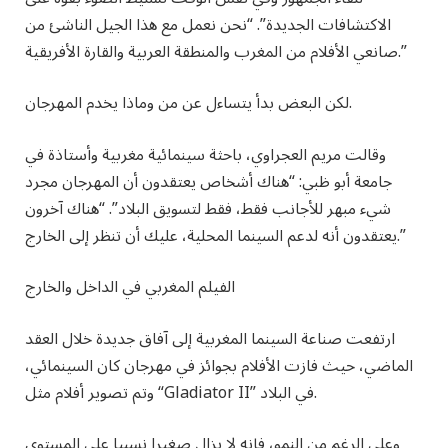
الاكتشافات الجديدة”. “نحن نعمل مع هذا الجيل الناشئ من
صانعي الأفلام من المغرب والمنطقة العربية والقارة الأفريقية.”
لكن البعض بدأ يتساءل عن من وماذا يخدم المهرجان.
وقالت مريم العجراوي، باحثة سينمائية مغربية وأستاذة في
جامعة أبو ظبي: “هناك أشخاص يعتقدون أن المهرجان مجرد
شيء مبهر للأجانب فقط، فقط لتسويق البلاد”. “هناك آخرون
يعتقدون أنه لدعم السينما المحلية، عليك أن تنظر إلى الخارج.”
الفيلم المغربي في الداخل والخارج
ارتفعت صناعة السينما المغربية إلى آفاق جديدة خلال العقد
الماضي، حيث فازت الأفلام بجوائز في مهرجان كان السينمائي،
وتم تصوير أفلام مثل “Gladiator II” في البلاد.
وعلى الرغم من النمو، فإنه لا يزال صغيرا نسبيا على المستوى