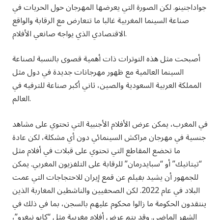
جواداجنينو. لكن الصورة التي يعرضها المهرجان حول الحريات في
صناعة السينما المغربية غالبا ما تتعارض مع الرقابة والواقع
الاقتصادي الذي يواجه صانعي الأفلام.
أصبحت مثل هذه التوترات ذات أهمية قصوى بالنسبة لصناعة
السينما العالمية مع ظهور مهرجانات جديدة في دول مثل
المملكة العربية السعودية والصين، ثاني أكبر صناعة للترفيه في
العالم.
في المغرب، يمكن عرض الأفلام الأجنبية التي تحتوي على مشاهد
جنسية في مهرجان مراكش السينمائي دون أي مشكلة، لكن عادة
ما تخضع المقاطع التي تحتوي على قبلات في أفلام مثل
“تيتانيك” أو “سبايدرمان” للرقابة على التلفزيون المغربي. يمكن
للجمهور أن يشيد بفيلم عن قمع إيران للاحتجاجات التي عمت
البلاد في عام 2022. لكن الصحفيين والناشطين المغاربة الذين
ينتقدون الحكومة ما زالوا محكوم عليهم بالسجن، بما في ذلك في
الشهر الماضي. وقد يتم عرض أفلام مغربية مثل “كابو نيغرو”،