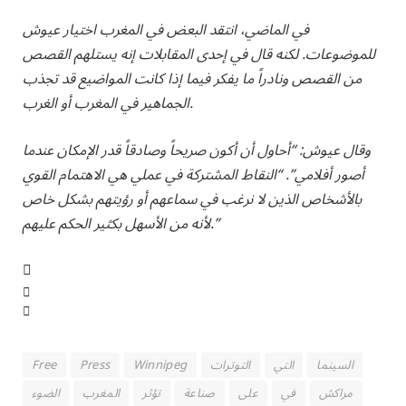
في الماضي، انتقد البعض في المغرب اختيار عيوش
للموضوعات. لكنه قال في إحدى المقابلات إنه يستلهم القصص
من القصص ونادراً ما يفكر فيما إذا كانت المواضيع قد تجذب
الجماهير في المغرب أو الغرب.
وقال عيوش: “أحاول أن أكون صريحاً وصادقاً قدر الإمكان عندما
أصور أفلامي”. “النقاط المشتركة في عملي هي الاهتمام القوي
بالأشخاص الذين لا نرغب في سماعهم أو رؤيتهم بشكل خاص
لأنه من الأسهل بكثير الحكم عليهم.”
السينما
التي
التوترات
Winnipeg
Press
Free
مراكش
في
على
صناعة
تؤثر
المغرب
الضوء