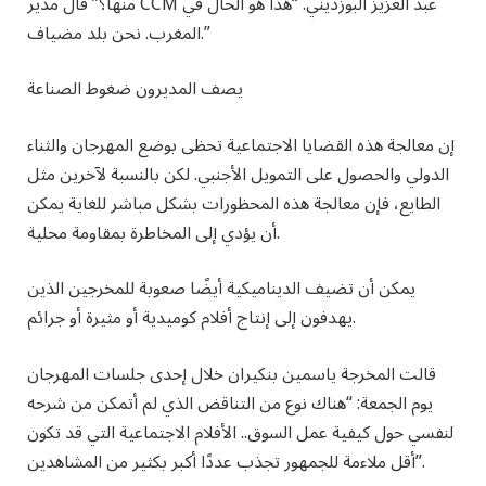
منها؟” قال مدير CCM عبد العزيز البوزديني. “هذا هو الحال في
المغرب. نحن بلد مضياف.”
يصف المديرون ضغوط الصناعة
إن معالجة هذه القضايا الاجتماعية تحظى بوضع المهرجان والثناء
الدولي والحصول على التمويل الأجنبي. لكن بالنسبة لآخرين مثل
الطايع، فإن معالجة هذه المحظورات بشكل مباشر للغاية يمكن
أن يؤدي إلى المخاطرة بمقاومة محلية.
يمكن أن تضيف الديناميكية أيضًا صعوبة للمخرجين الذين
يهدفون إلى إنتاج أفلام كوميدية أو مثيرة أو جرائم.
قالت المخرجة ياسمين بنكيران خلال إحدى جلسات المهرجان
يوم الجمعة: “هناك نوع من التناقض الذي لم أتمكن من شرحه
لنفسي حول كيفية عمل السوق.. الأفلام الاجتماعية التي قد تكون
أقل ملاءمة للجمهور تجذب عددًا أكبر بكثير من المشاهدين”.