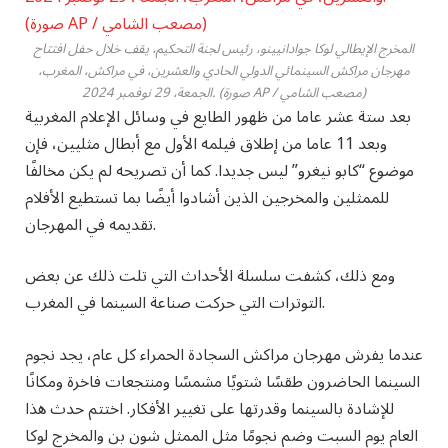
المخرج الإيطالي لوكا جوادانيينو، رئيس لجنة التحكيم، يقف خلال حفل افتتاح
مهرجان مراكش السينمائي الدولي الحادي والعشرين، في مراكش، المغرب،
الجمعة، 29 نوفمبر 2024. (صورة AP / مصعب الشامي)
بعد ستة عشر عاما من ظهور الطايع في وسائل الإعلام المغربية
وبعد 11 عاما من إطلاق فيلمه الأول مع أبطال مثليين، فإن
موضوع “كابو نيغرو” ليس جديدا. كما أن تصريحه لم يكن مخالفًا
للممثلين والمخرجين الذين أشادوا أيضًا بما تستطيع الأفلام
تقديمه في المهرجان.
ومع ذلك، كشفت سلسلة الأحداث التي تلت ذلك عن بعض
التوترات التي حركت صناعة السينما في المغرب.
عندما يفرش مهرجان مراكش السجادة الحمراء كل عام، يجد نجوم
السينما الحاضرون طقسًا شتويًا مشمسًا ومنتجعات فاخرة ومكانًا
للإشادة بالسينما وقدرتها على تغيير الأفكار. اختتم حدث هذا
العام يوم السبت وضم نجومًا مثل الممثل شون بن والمخرج لوكا