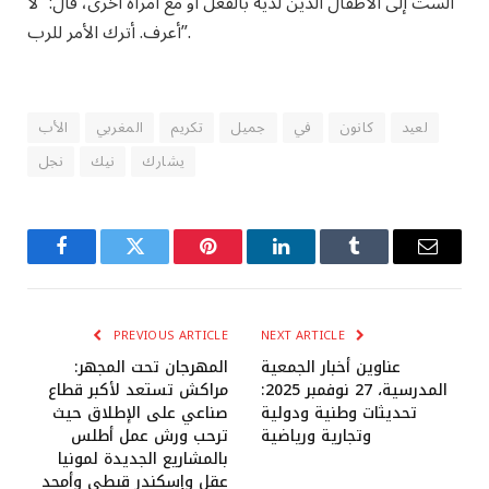
الست إلى الأطفال الذين لديه بالفعل أو مع امرأة أخرى، قال: “لا
أعرف. أترك الأمر للرب”.
لعيد
كانون
في
جميل
تكريم
المغربي
الأب
يشارك
نيك
نجل
Facebook
Twitter
Pinterest
LinkedIn
Tumblr
Email
PREVIOUS ARTICLE
NEXT ARTICLE
عناوين أخبار الجمعية
المهرجان تحت المجهر:
المدرسية، 27 نوفمبر 2025:
مراكش تستعد لأكبر قطاع
تحديثات وطنية ودولية
صناعي على الإطلاق حيث
وتجارية ورياضية
ترحب ورش عمل أطلس
بالمشاريع الجديدة لمونيا
عقل وإسكندر قبطي وأمجد