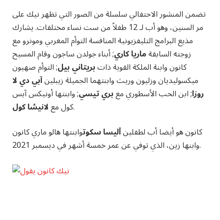
تضمن المنشور الاحتفالي سلسلة من الصور التي تظهر نيك على
مر السنين، وهو أب لـ 12 طفلاً من ست نساء مختلفات. يشارك
مذيع البرامج التليفزيونية المنافسة التوأم المغربي ومونرو مع
زوجته السابقة
ماريا كاري
; أبناء جولدن ساجون وقام المسيح
كانون وابنة الملكة القوية ذات
بريتاني بيل
; التوأم صهيون
ميكسوليديان وزليون وريث وابنتهما الجميلة زيبلين
آبي دي لا
روزا
; ابن الحب الأسطوري مع
بري تيسي
; وابنتها أونيكس آيس
.
كول مع
لانيشا كول
كانون هو أيضا أب لطفلين
أليسا سكوت
وابنتها هالو ماري كانون
وابنها زين، الذي توفي عن عمر خمسة أشهر في ديسمبر 2021.