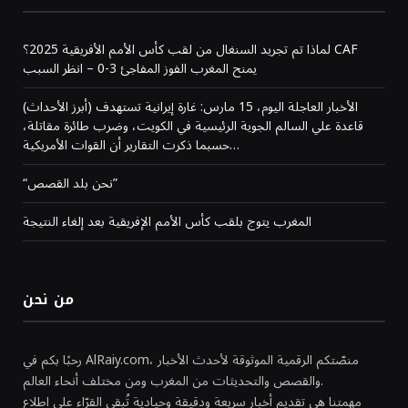
لماذا تم تجريد السنغال من لقب كأس الأمم الأفريقية 2025؟ CAF
يمنح المغرب الفوز المفاجئ 3-0 – انظر السبب
(أبرز الأحداث) الأخبار العاجلة اليوم، 15 مارس: غارة إيرانية تستهدف
قاعدة علي السالم الجوية الرئيسية في الكويت، وضرب طائرة مقاتلة،
حسبما ذكرت التقارير أن القوات الأمريكية…
“نحن بلد القصص”
المغرب يتوج بلقب كأس الأمم الإفريقية بعد إلغاء النتيجة
من نحن
رحبًا بكم في AlRaiy.com، منصّتكم الرقمية الموثوقة لأحدث الأخبار
والقصص والتحديثات من المغرب ومن مختلف أنحاء العالم.
مهمتنا هي تقديم أخبار سريعة ودقيقة وحيادية تُبقي القرّاء على اطلاع