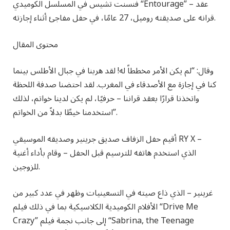
فنسنت تشيس في المسلسل الكوميدي “Entourage” – عقد
قرانه على صديقته روميل، 27 عامًا، في حفل مفاجئ أثناء إجازته.
محتوى المقال
وقال: “لم يكن الأمر مخططاً له! لقد هربنا في جبال الأطلس بينما
كنا في إجازة مع الأصدقاء في المغرب. لقد احتضنا صدفة اللحظة
واتخذنا قرارًا بعقد قراننا – حرفيًا، لم يكن لدينا خواتم، لذلك
استخدمنا خيطًا بدلاً من الخواتم”.
أقيم حفل الزفاف صديق جرينير وصديقه الموسيقي RY X –
الذي استخدم هاتفه للترسيم قبل الحفل – وقام بأداء أغنية
للزوجين.
غرينير – الذي ذاع صيته في التسعينيات وظهر في عدد كبير من
الأفلام الكوميدية الكلاسيكية بما في ذلك فيلم “Drive Me
Crazy” إلى جانب نجمة فيلم “Sabrina, the Teenage