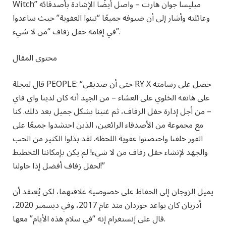
Witch” ميليسا جوان هارت – واصل أيضًا الإشادة بأصدقائه
وعائلته وأشار إلى أن ضيوفه جميعًا “تبنوا العفوية” حيث ساعدوا
في إقامة حفل زفاف “من لا شيء”.
محتوى المقال
قال لمجلة PEOPLE: “حتى أن صديقي RY X حصل على رسامته
على هاتفه الخلوي على العشاء – من الجيد أنه كان لدينا واي فاي
– من أجل إدارة حفل الزفاف، ثم غنينا بشكل جميل بعد ذلك. كنا
مع مجموعة من الأصدقاء الرائعين، الذين احتشدوا جميعًا على
الفور خلفنا واحتضنوا عفوية اللحظة. لقد بذلوا الكثير من الحب
والجهد لإنشاء حفل زفاف من لا شيء! لم يكن بإمكاننا التخطيط
لحفل زفاف أفضل إذا حاولنا!”
يميل الزوجان إلى الحفاظ على خصوصية علاقتهما، لكن يُعتقد أن
أدريان كان يواعد جوردان منذ عام 2017، وفي ديسمبر 2020،
قال على إنستغرام إنه “في سلام هذه الأيام” معها.