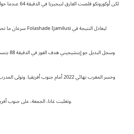
لكن أوكورونكو قلص
سرعان ما تحول أوكورو
وسجل البد
وخسر المغرب نهائي 2022 أمام جنوب أفريقي
وتغلبت غانا، الجمعة، على جنوب أفريقيا، البطلة السابقة، بركلات الترجيح لتحتل المركز الثالث.