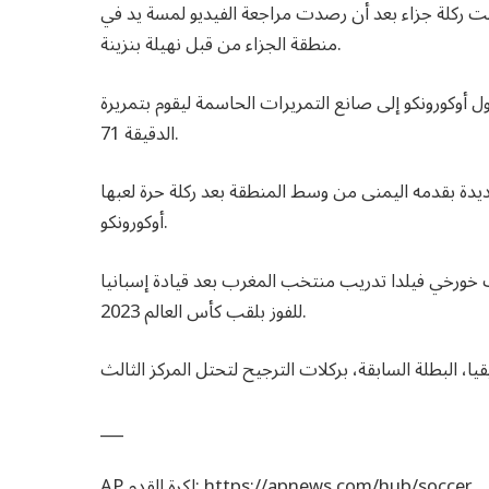
ت الفارق لنيجيريا في الدقيقة 64 عندما حولت ركلة جزاء بعد أن رصدت مراجعة الفيديو لمسة يد في
منطقة الجزاء من قبل نهيلة بنزينة.
نكو إلى صانع التمريرات الحاسمة ليقوم بتمريرة Folashade Ijamilusi ليعادل النتيجة في
الدقيقة 71.
يل جو إيتشيجيني هدف الفوز في الدقيقة 88 بتسديدة بقدمه اليمنى من وسط المنطقة بعد ركلة حرة لعبها
أوكورونكو.
ا. وتولى المدرب خورخي فيلدا تدريب منتخب المغرب بعد قيادة إسبانيا
للفوز بلقب كأس العالم 2023.
___
AP لكرة القدم: https://apnews.com/hub/soccer