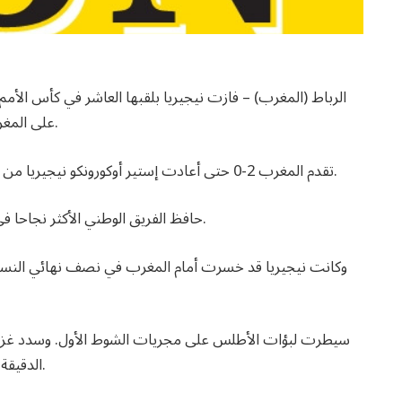
الرباط (المغرب) – فازت نيجيريا بلقبها العاشر في كأس الأم
على المغرب المضيف 3-2 في المباراة النهائية المثيرة يوم السبت.
تقدم المغرب 2-0 حتى أعادت إستير أوكورونكو نيجيريا من ركلة جزاء وتمريرتين حاسمتين في النصف ساعة الأخيرة.
حافظ الفريق الوطني الأكثر نجاحا في القارة على سجله المثالي في المنافسة بفوزه في الرباط.
سيطرت لبؤات الأطلس على مجريات الشوط الأول. وسدد غزلان 
الدقيقة 13 وبعد 11 دقيقة أضافت سناء مسعودي الهدف الثاني.