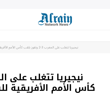
نيجيريا تتغلب على المغرب 3-2 وتفوز بلقب كأس الأمم الأفريقية للسيدات للمرة العاشرة – براندون صن
كأس الأمم الأفريقية لل