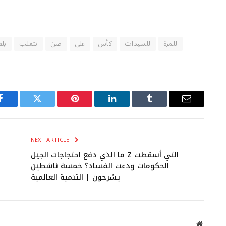
للمرة
للسيدات
كأس
على
صن
تتغلب
بل
Facebook
Twitter
Pinterest
LinkedIn
Tumblr
Email
NEXT ARTICLE
ما الذي دفع احتجاجات الجيل Z التي أسقطت
الحكومات ودعت الفساد؟ خمسة ناشطين
يشرحون | التنمية العالمية
Website