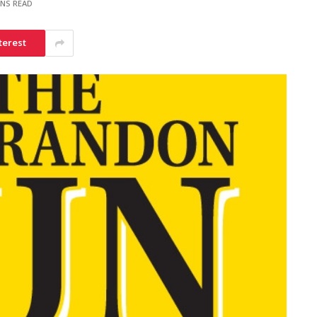
INS READ
terest