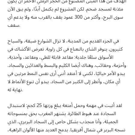
الهدف من هذا المبنى المصنوع من الحجر الرملي الأحمر أن يكون
مئذنة لمسجد ضخم. لكن المشروع لم يكتمل أبدًا، ولم يبق الآن
سوى البرج، وأكثر من 300 عمود يقف بالقرب منه ولا يدعم أي
سقف.
في الجزء القديم من المدينة، لا تزال الشوارع ضيقة، والسياح
كثيرون. يتوفر الشاي بالنعناع في كل زاوية. تعرض الأكشاك في
الأسواق سلعًا جلدية: مقاعد قابلة للطي، ومقاعد، وأحذية،
وأحزمة، وحقائب. وهناك أيضا الكليم والبسط والعدائين والسجاد.
يبدو الأمر خياليًا، لكنني لا أعتقد أنني أرى نفس النمط مرتين في
أي مكان، وأنظر إلى الكثير من السجاد. يبدو أن تنوع الأنماط لا
نهاية له.
لقد أتيت في مهمة وحمل أمتعة يبلغ وزنها 25 كجم: لاستبدال
السجادة عند هبوط الطائرة. يشتهر المغرب بحق بمنسوجاته
الجميلة، وأنا منجذب بشكل خاص إلى السجاد البربري، الذي
نسجه البربر في شمال أفريقيا. يدمج العديد منها الألوان الزاهية،