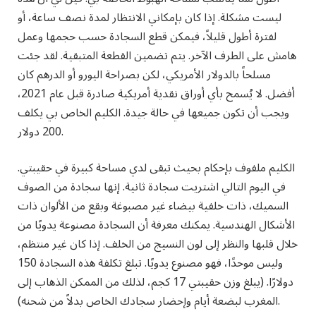
ليست مشكلة. إذا كان بإمكاني الانتظار لمدة نصف ساعة، أو
لفترة أطول قليلاً، فيمكن قطع السجادة حسب حجمها وعمل
هامش على الطرف الآخر. يتم تضمين القطعة المتبقية. لقد جئت
مسلحاً بالدولار الأمريكي، لكن بصراحة اليورو أو الدرهم كان
أفضل. لا يُسمح بأي أوراق نقدية أمريكية صادرة قبل عام 2021،
ويجب أن تكون جميعها في حالة جيدة. الكليم الخاص بي يكلف
200 دولار.
الكليم ملفوف بإحكام بحيث تبقى لدي مساحة كبيرة في حقيبتي.
في اليوم التالي اشتريت سجادة ثانية. إنها سجادة من الصوف
السميك، ذات خلفية بيضاء غير مصبوغة وبقع من الألوان ذات
الأشكال الهندسية. يمكنك معرفة أن السجادة مصنوعة يدويًا من
خلال قلبها والنظر إلى لون النسيج من الخلف. إذا كان غير منتظم،
وليس موحدًا، فهو مصنوع يدويًا. تبلغ تكلفة هذه السجادة 150
دولارًا. (يبلغ وزن حقيبتي 17 كجم، لذلك من الممكن الذهاب إلى
المغرب لبضعة أيام وإحضار سجادك الخاص بدلاً من شحنه).