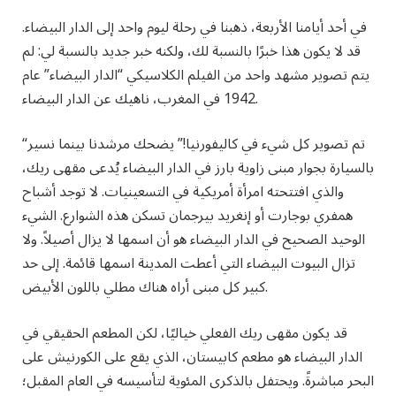
في أحد أيامنا الأربعة، ذهبنا في رحلة ليوم واحد إلى الدار البيضاء.
قد لا يكون هذا خبرًا بالنسبة لك، ولكنه خبر جديد بالنسبة لي: لم
يتم تصوير مشهد واحد من الفيلم الكلاسيكي “الدار البيضاء” عام
1942 في المغرب، ناهيك عن الدار البيضاء.
“تم تصوير كل شيء في كاليفورنيا!” يضحك مرشدنا بينما نسير
بالسيارة بجوار مبنى زاوية بارز في الدار البيضاء يُدعى مقهى ريك،
والذي افتتحته امرأة أمريكية في التسعينيات. لا توجد أشباح
همفري بوجارت أو إنغريد بيرجمان تسكن هذه الشوارع. الشيء
الوحيد الصحيح في الدار البيضاء هو أن اسمها لا يزال أصيلاً. ولا
تزال البيوت البيضاء التي أعطت المدينة اسمها قائمة. إلى حد
كبير كل مبنى أراه هناك مطلي باللون الأبيض.
قد يكون مقهى ريك الفعلي خياليًا، لكن المطعم الحقيقي في
الدار البيضاء هو مطعم كابيستان، الذي يقع على الكورنيش على
البحر مباشرةً. ويحتفل بالذكرى المئوية لتأسيسه في العام المقبل؛