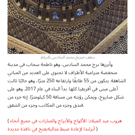
سقف ضريح محمد السادس بالرباط
وأبرزها برج محمد السادس، وهو ناطحة سحاب في مدينة
منخفضة مترامية الأطراف لا تحتوي على العديد من المباني
الشاهقة. يتكون من 55 طابقًا وارتفاعه 250 مترًا، وهو حاليًا ثالث
أعلى مبنى في أفريقيا كلها. بدأ البناء في عام 2017. وهو على
شكل صاروخ، ويمكن رؤيته من مسافة 50 كيلومترًا. إنه جزء من
فندق وجزء من المكاتب وجزء من الشقق.
هروب عيد الميلاد: الأكواخ والأبراج والمنارات في جميع أنحاء
(
)
أيرلندا لإعادة ضبط مثالية
يفتح في نافذة جديدة