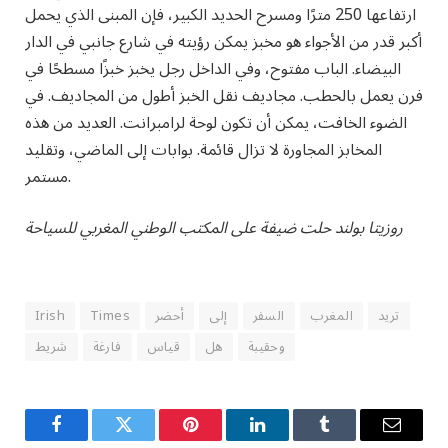
ارتفاعها 250 مترًا ومسرح الحديد الكبير، فإن المبنى الذي يحمل
أكبر قدر من الأجواء هو مخبز يمكن رؤيته في شارع جانبي في الدار
البيضاء. الباب مفتوح، وفي الداخل رجل يخبز خبزًا مسطحًا في
فرن يعمل بالحطب. مجاديف نقل الخبز أطول من المجاديف. في
الضوء الخافت، يمكن أن تكون لوحة لرامبرانت. العديد من هذه
المخابز المجاورة لا تزال قائمة. بوابات إلى الماضي، وتقليد
مستمر.
روزيتا بولند حلت ضيفة على المكتب الوطني المغربي للسياحة
تريد
المغرب
السفر
إلى
أحضر
Times
Irish
وحقيبة
هل
قياس
فارغة
شريط
Facebook
Twitter
Pinterest
LinkedIn
Tumblr
Email