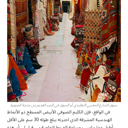
سوق الشارع المغربي التقليدي أو السوق في الجزء القديم من مدينة الصويرة.
في الواقع، فإن الكليم الصوفي الأبيض المسطح ذو الأنماط
الهندسية المشرقة الذي اخترته يبلغ طوله 30 سم على الأقل
أطول مما يناسب مساحة الهبوط الخاصة بي. قيل لي أن هذه