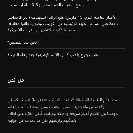
يمنح المغرب الفوز المفاجئ 3-0 – انظر السبب
(أبرز الأحداث) الأخبار العاجلة اليوم، 15 مارس: غارة إيرانية تستهدف
قاعدة علي السالم الجوية الرئيسية في الكويت، وضرب طائرة مقاتلة،
حسبما ذكرت التقارير أن القوات الأمريكية…
“نحن بلد القصص”
المغرب يتوج بلقب كأس الأمم الإفريقية بعد إلغاء النتيجة
من نحن
رحبًا بكم في AlRaiy.com، منصّتكم الرقمية الموثوقة لأحدث الأخبار
والقصص والتحديثات من المغرب ومن مختلف أنحاء العالم.
مهمتنا هي تقديم أخبار سريعة ودقيقة وحيادية تُبقي القرّاء على اطلاع
وتمكّنهم وتربطهم بكل ما يحدث من حولهم.