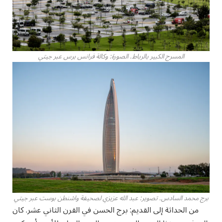
المسرح الكبير بالرباط. الصورة: وكالة فرانس برس عبر جيتي
برج محمد السادس. تصوير: عبد الله عزيزي لصحيفة واشنطن بوست عبر جيتي
من الحداثة إلى القديم: برج الحسن في القرن الثاني عشر. كان