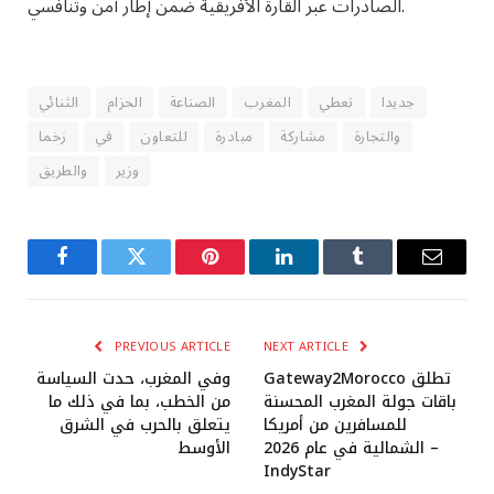
الصادرات عبر القارة الأفريقية ضمن إطار آمن وتنافسي.
جديدا
تعطي
المغرب
الصناعة
الحزام
الثنائي
والتجارة
مشاركة
مبادرة
للتعاون
في
زخما
وزير
والطريق
Facebook
Twitter
Pinterest
LinkedIn
Tumblr
Email
PREVIOUS ARTICLE
NEXT ARTICLE
Gateway2Morocco تطلق
وفي المغرب، حدت السياسة
باقات جولة المغرب المحسنة
من الخطب، بما في ذلك ما
للمسافرين من أمريكا
يتعلق بالحرب في الشرق
الشمالية في عام 2026 –
الأوسط
IndyStar