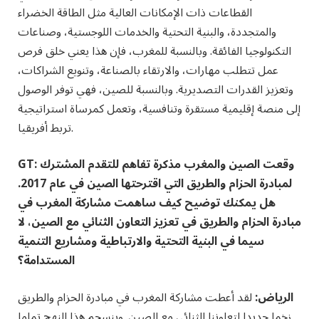
القطاعات ذات الإمكانات العالية مثل الطاقة الخضراء
والمتجددة، والبنية التحتية والخدمات اللوجستية، وصناعات
التكنولوجيا الفائقة. وبالنسبة للمغرب، فإن هذا يعني خلق فرص
عمل تتطلب مهارات، والارتقاء بالصناعة، وتنويع الشراكات،
وتعزيز القدرات التصديرية. وبالنسبة للصين، فهي توفر الوصول
إلى منصة إقليمية مستقرة وتنافسية، وتعمل كمرساة استراتيجية
تربط أفريقيا.
GT: وقعت الصين والمغرب مذكرة تفاهم للتقدم المشترك
لمبادرة الحزام والطريق التي اقترحتها الصين في عام 2017.
هل يمكنك توضيح كيف ساهمت مشاركة المغرب في
مبادرة الحزام والطريق في تعزيز التعاون الثنائي مع الصين، لا
سيما في البنية التحتية والارتباطية ومشاريع التنمية
المستدامة؟
الرياض:
لقد أعطت مشاركة المغرب في مبادرة الحزام والطريق
زخما جديدا لتعاوننا الثنائي مع الصين. وينسجم هذا النهج تماما