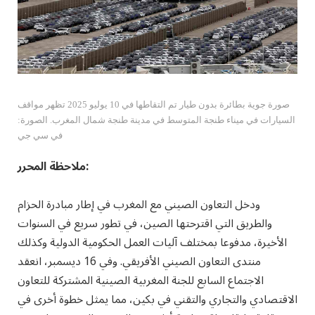
صورة جوية بطائرة بدون طيار تم التقاطها في 10 يوليو 2025 تظهر مواقف
السيارات في ميناء طنجة المتوسط ​​في مدينة طنجة شمال المغرب. الصورة:
في سي جي
ملاحظة المحرر:
ودخل التعاون الصيني مع المغرب في إطار مبادرة الحزام
والطريق التي اقترحتها الصين، في تطور سريع في السنوات
الأخيرة، مدفوعا بمختلف آليات العمل الحكومية الدولية وكذلك
منتدى التعاون الصيني الأفريقي. وفي 16 ديسمبر، انعقد
الاجتماع السابع للجنة المغربية الصينية المشتركة للتعاون
الاقتصادي والتجاري والتقني في بكين، مما يمثل خطوة أخرى في