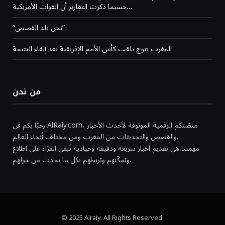
حسبما ذكرت التقارير أن القوات الأمريكية…
“نحن بلد القصص”
المغرب يتوج بلقب كأس الأمم الإفريقية بعد إلغاء النتيجة
من نحن
رحبًا بكم في AlRaiy.com، منصّتكم الرقمية الموثوقة لأحدث الأخبار
والقصص والتحديثات من المغرب ومن مختلف أنحاء العالم.
مهمتنا هي تقديم أخبار سريعة ودقيقة وحيادية تُبقي القرّاء على اطلاع
وتمكّنهم وتربطهم بكل ما يحدث من حولهم.
© 2025 Alraiy. All Rights Reserved.