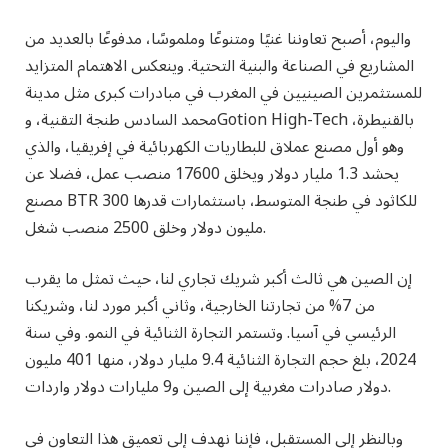
واليوم، أصبح تعاوننا غنيًا ومتنوعًا وملموسًا، مدفوعًا بالعديد من
المشاريع في الصناعة والبنية التحتية. وينعكس الاهتمام المتزايد
للمستثمرين الصينيين في المغرب في مبادرات كبرى مثل مدينة
محمد السادس طنجة التقنية، وGotion High-Tech بالقنيطرة،
وهو أول مصنع عملاق للبطاريات الكهربائية في إفريقيا، والذي
يحشد 1.3 مليار دولار ويخلق 17600 منصب عمل، فضلا عن
مصنع BTR للكاثود في طنجة المتوسط، باستثمارات قدرها 300
مليون دولار وخلق 2500 منصب شغل.
إن الصين هي ثالث أكبر شريك تجاري لنا، حيث تمثل ما يقرب
من 7% من تجارتنا الخارجية، وثاني أكبر مورد لنا، وشريكنا
الرئيسي في آسيا. وتستمر التجارة الثنائية في النمو. وفي سنة
2024، بلغ حجم التجارة الثنائية 9.4 مليار دولار، منها 401 مليون
دولار صادرات مغربية إلى الصين و9 مليارات دولار واردات.
وبالنظر إلى المستقبل، فإننا نهدف إلى تعميق هذا التعاون في