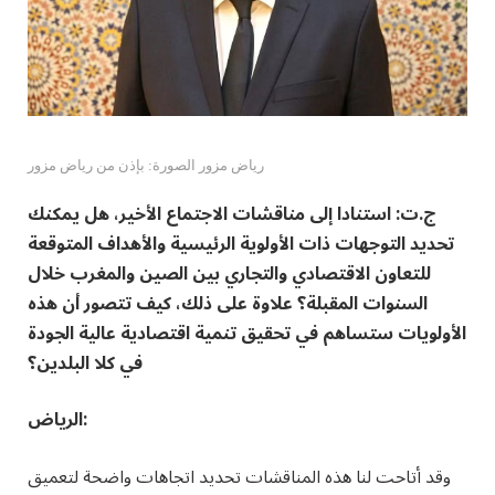
رياض مزور الصورة: بإذن من رياض مزور
ج.ت: استنادا إلى مناقشات الاجتماع الأخير، هل يمكنك
تحديد التوجهات ذات الأولوية الرئيسية والأهداف المتوقعة
للتعاون الاقتصادي والتجاري بين الصين والمغرب خلال
السنوات المقبلة؟ علاوة على ذلك، كيف تتصور أن هذه
الأولويات ستساهم في تحقيق تنمية اقتصادية عالية الجودة
في كلا البلدين؟
الرياض:
وقد أتاحت لنا هذه المناقشات تحديد اتجاهات واضحة لتعميق