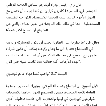
قال راي، رئيس وزراء أونتاريو السابق للحزب الوطني
الديمقراطي، للمضيفة كاثرين كولين إن كندا يجب أن تعمل مع
الدول الأخرى لدعم البنية التحتية للاستعداد للكوارث الطبيعية
المستقبلية – بما في ذلك تلك الناجمة عن تغير المناخ، والتي من
المتوقع أن تصبح أكثر شيوعًا.
وقال راي “ما نطرحه على الطاولة يجب أن يكون المشاركة والرغبة
في الاستماع بعناية إلى ما يقال وكيف يمكننا أن نكون شركاء
بناءين مع الجميع في محاولة التأكد من أن الاستجابات العالمية
لهذه الأزمات أكثر فعالية مما كانت عليه حتى الآن”.
البيت
10:21
واجب كندا تجاه عالم فوضوي
قبل أسبوع من اجتماع زعماء العالم في نيويورك لحضور الجمعية
العامة للأمم المتحدة، يسعى المجتمع الدولي جاهدا للاستجابة
لكوارثتين كبيرتين في ليبيا والمغرب، إلى جانب مخاوف أخرى
طويلة الأمد. ينضم سفير كندا لدى الأمم المتحدة، بوب راي، إلى