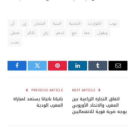
بوب
الكوارث
التحتية
البنية
البلدان
إن
أن
ويقول
معا
مع
لدعم
راي
تكاثر
تعمل
يجب
Facebook
Twitter
Pinterest
LinkedIn
Tumblr
Email
PREVIOUS ARTICLE
NEXT ARTICLE
اتفاق التجارة الزراعية بين
بانيانا بانيانا يستعد لمباراة
المغرب والاتحاد الأوروبي
المغرب الودية
يوجه ضربة قوية للانفصاليين