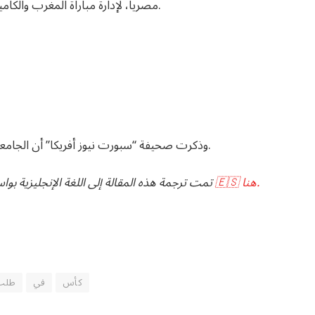
مصريا، لإدارة مباراة المغرب والكاميرون، لكنه غيره فيما بعد إلى دهان بيضة، حكما موريتانيا.
وذكرت صحيفة “سبورت نيوز أفريكا” أن الجامعة الملكية المغربية لكرة القدم انزعجت من الاختيار الأولي.
يمكنك قراءة النسخة الأصلية في 🇪🇸 هنا.
تمت ترجمة هذه المقالة إلى اللغة الإنجليزية بو
كأس
في
طلب