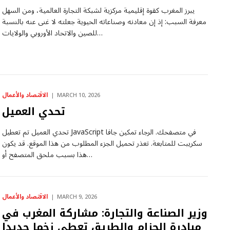
يبرز المغرب كقوة إقليمية مركزية لشبكة التجارة العالمية، ومن السهل
معرفة السبب: إذ إن معادنه وصناعاته الحيوية جعلته لا غنى عنه بالنسبة
للصين والاتحاد الأوروبي والولايات…
الاقتصاد والأعمال
MARCH 10, 2026
تحدي العميل
تحدي العميل تم تعطيل JavaScript في متصفحك. الرجاء تمكين جافا
سكريبت للمتابعة. تعذر تحميل الجزء المطلوب من هذا الموقع. قد يكون
هذا بسبب ملحق المتصفح أو…
الاقتصاد والأعمال
MARCH 9, 2026
وزير الصناعة والتجارة: مشاركة المغرب في
مبادرة الحزام والطريق تعطي زخما جديدا