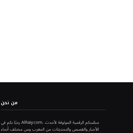
من نحن
رحبًا بكم في AlRaiy.com، منصّتكم الرقمية الموثوقة لأحدث
الأخبار والقصص والتحديثات من المغرب ومن مختلف أنحاء