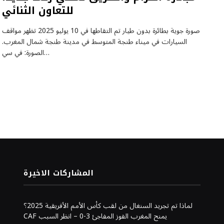
للتعاون الثنائي
صورة جوية بطائرة بدون طيار تم التقاطها في 10 يوليو 2025 تظهر مواقف
السيارات في ميناء طنجة المتوسط ​​في مدينة طنجة شمال المغرب.
الصورة: في سي…
المشاركات الاخيرة
لماذا تم تجريد السنغال من لقب كأس الأمم الأفريقية 2025؟
CAF يمنح المغرب الفوز المفاجئ 3-0 – انظر السبب