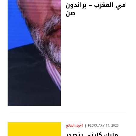
في المغرب – براندون
صن
أخبار العالم
FEBRUARY 14, 2026
مارك كارني يتصدر