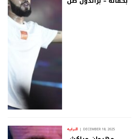
بكفالة – ​​براندون صن
الترفيه
DECEMBER 18, 2025
مهرجان مراكش