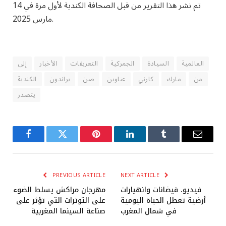
تم نشر هذا التقرير من قبل الصحافة الكندية لأول مرة في 14
مارس 2025.
العالمية
السيادة
الجمركية
التعريفات
الأخبار
إلى
من
مارك
كارني
عناوين
صن
براندون
الكندية
يتصدر
Facebook
Twitter
Pinterest
LinkedIn
Tumblr
Email
PREVIOUS ARTICLE
NEXT ARTICLE
فيديو. فيضانات وانهيارات
مهرجان مراكش يسلط الضوء
أرضية تعطل الحياة اليومية
على التوترات التي تؤثر على
في شمال المغرب
صناعة السينما المغربية