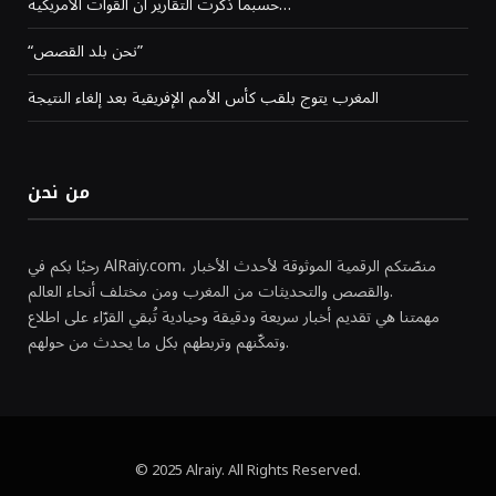
حسبما ذكرت التقارير أن القوات الأمريكية…
“نحن بلد القصص”
المغرب يتوج بلقب كأس الأمم الإفريقية بعد إلغاء النتيجة
من نحن
رحبًا بكم في AlRaiy.com، منصّتكم الرقمية الموثوقة لأحدث الأخبار
والقصص والتحديثات من المغرب ومن مختلف أنحاء العالم.
مهمتنا هي تقديم أخبار سريعة ودقيقة وحيادية تُبقي القرّاء على اطلاع
وتمكّنهم وتربطهم بكل ما يحدث من حولهم.
© 2025 Alraiy. All Rights Reserved.