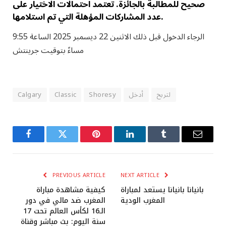
صحيح للمطالبة بالجائزة. تعتمد احتمالات الاختيار على
عدد المشاركات المؤهلة التي تم استلامها.
الرجاء الدخول قبل ذلك
الاثنين 22 ديسمبر 2025 الساعة 9:55
مساءً بتوقيت جرينتش
لتربح
أدخل
Shoresy
Classic
Calgary
Facebook
Twitter
Pinterest
LinkedIn
Tumblr
Email
PREVIOUS ARTICLE
NEXT ARTICLE
بانيانا بانيانا يستعد لمباراة
كيفية مشاهدة مباراة
المغرب الودية
المغرب ضد مالي في دور
الـ16 لكأس العالم تحت 17
سنة اليوم: بث مباشر وقناة