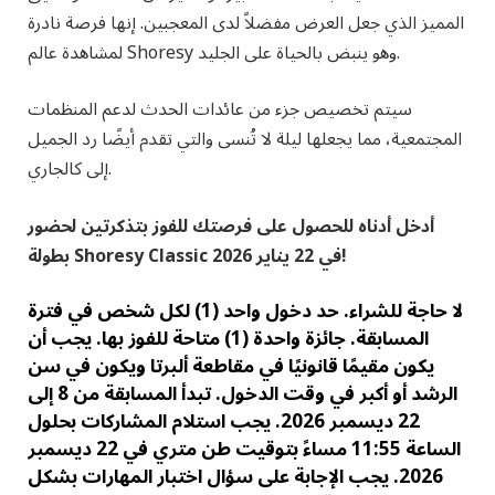
المميز الذي جعل العرض مفضلاً لدى المعجبين. إنها فرصة نادرة
لمشاهدة عالم Shoresy وهو ينبض بالحياة على الجليد.
سيتم تخصيص جزء من عائدات الحدث لدعم المنظمات
المجتمعية، مما يجعلها ليلة لا تُنسى والتي تقدم أيضًا رد الجميل
إلى كالجاري.
أدخل أدناه للحصول على فرصتك للفوز بتذكرتين لحضور
بطولة Shoresy Classic في 22 يناير 2026!
لا حاجة للشراء. حد دخول واحد (1) لكل شخص في فترة
المسابقة. جائزة واحدة (1) متاحة للفوز بها.
يجب أن
يكون مقيمًا قانونيًا في مقاطعة ألبرتا ويكون في سن
الرشد أو أكبر في وقت الدخول. تبدأ المسابقة من 8 إلى
22 ديسمبر 2026. يجب استلام المشاركات بحلول
الساعة 11:55 مساءً بتوقيت طن متري في 22 ديسمبر
2026. يجب الإجابة على سؤال اختبار المهارات بشكل