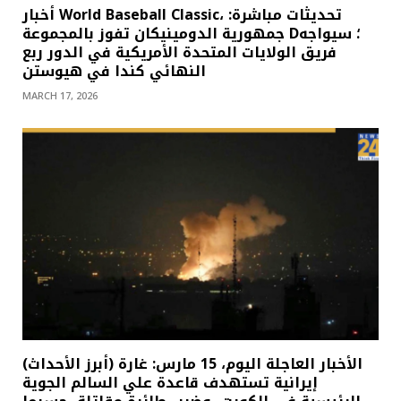
أخبار World Baseball Classic، تحديثات مباشرة:
جمهورية الدومينيكان تفوز بالمجموعة D؛ سيواجه
فريق الولايات المتحدة الأمريكية في الدور ربع
النهائي كندا في هيوستن
MARCH 17, 2026
(أبرز الأحداث) الأخبار العاجلة اليوم، 15 مارس: غارة
إيرانية تستهدف قاعدة علي السالم الجوية