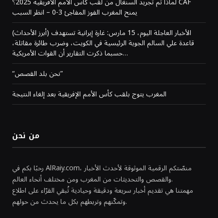
لماذا تم تجريد السنغال من لقب كأس الأمم الأفريقية 2025؟ CAF
يمنح المغرب الفوز المفاجئ 3-0 – انظر السبب
(أبرز الأحداث) الأخبار العاجلة اليوم، 15 مارس: غارة إيرانية تستهدف
قاعدة علي السالم الجوية الرئيسية في الكويت، وضرب طائرة مقاتلة،
حسبما ذكرت التقارير أن القوات الأمريكية…
“نحن بلد القصص”
المغرب يتوج بلقب كأس الأمم الإفريقية بعد إلغاء النتيجة
من نحن
رحبًا بكم في AlRaiy.com، منصّتكم الرقمية الموثوقة لأحدث الأخبار
والقصص والتحديثات من المغرب ومن مختلف أنحاء العالم.
مهمتنا هي تقديم أخبار سريعة ودقيقة وحيادية تُبقي القرّاء على اطلاع
وتمكّنهم وتربطهم بكل ما يحدث من حولهم.