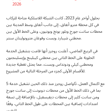
2026
بحلول أواخر عام 2023، كانت الشبكة اللاسلكية متاحة للركاب
في كل محطة مترو أنفاق، إلى جانب أنفاق وسط المدينة بين
محطات سانت جورج وبلور يونج ويونيون، وعلى الخط الأول بين
محطتي شيبارد ويست وفوغان متروبوليتان سنتر.
في الربيع الماضي، أعلنت روجرز أنها قامت بتشغيل الخدمة
الخلوية على الخط الثاني بين محطتي كيبلينج وإيسلينجتون
ومحطتي كيلي ودونداس ويست، مما يمثل تغطية جديدة
للأقسام الأولى كجزء من المرحلة التالية من المشروع.
واصل روجرز منذ ذلك الحين تشغيل خدمة 5G مع اكتمال العمل،
بما في ذلك الخط الأول من محطات دوبونت إلى سانت جورج
ومن سانت كلير إلى محطات ديفيسفيل، بالإضافة إلى تسعة
امتدادات إضافية بين المحطات على طول الخط الثاني، وفقًا
للتقرير.