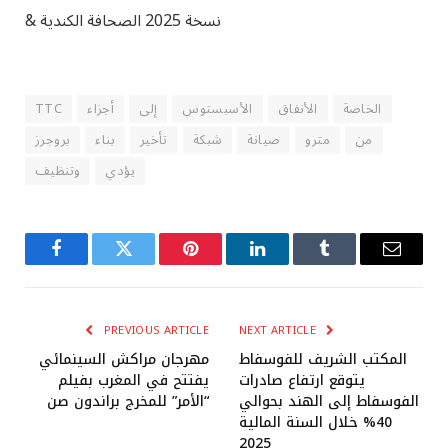
& نسخة 2025 الصحافة الكندية
الخاصة
الأنفاق
الأسبستوس
إلى
أجزاء
TTC
من
مترو
صيانة
شبكة
تأخير
بناء
بروجرز
يؤدي
وتنظيف
Facebook
Twitter
Pinterest
LinkedIn
Tumblr
Email
PREVIOUS ARTICLE
NEXT ARTICLE
المكتب الشريف للفوسفاط
مهرجان مراكش السينمائي
يتوقع ارتفاع صادرات
يفتتح في المغرب بفيلم
الفوسفاط إلى الهند بحوالي
“الأمر” للمخرج براندون صن
40% خلال السنة المالية
2025