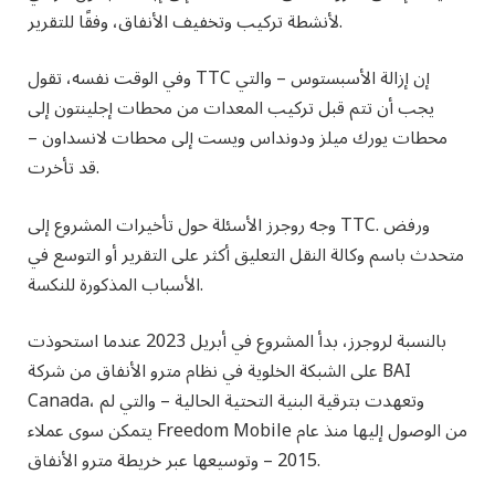
لأنشطة تركيب وتخفيف الأنفاق، وفقًا للتقرير.
وفي الوقت نفسه، تقول TTC ​​إن إزالة الأسبستوس – والتي
يجب أن تتم قبل تركيب المعدات من محطات إجلينتون إلى
محطات يورك ميلز ودونداس ويست إلى محطات لانسداون –
قد تأخرت.
وجه روجرز الأسئلة حول تأخيرات المشروع إلى TTC. ورفض
متحدث باسم وكالة النقل التعليق أكثر على التقرير أو التوسع في
الأسباب المذكورة للنكسة.
بالنسبة لروجرز، بدأ المشروع في أبريل 2023 عندما استحوذت
على الشبكة الخلوية في نظام مترو الأنفاق من شركة BAI
Canada، وتعهدت بترقية البنية التحتية الحالية – والتي لم
يتمكن سوى عملاء Freedom Mobile من الوصول إليها منذ عام
2015 – وتوسيعها عبر خريطة مترو الأنفاق.